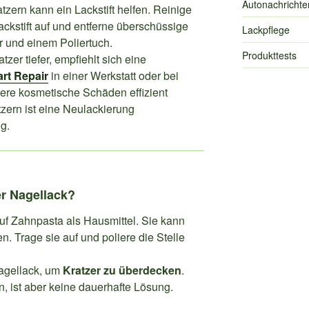
Autonachrichte
atzern kann ein Lackstift helfen. Reinige
Lackstift auf und entferne überschüssige
Lackpflege
r und einem Poliertuch.
Produkttests
tzer tiefer, empfiehlt sich eine
rt Repair
in einer Werkstatt oder bei
nere kosmetische Schäden effizient
tzern ist eine Neulackierung
g.
r Nagellack?
f Zahnpasta als Hausmittel. Sie kann
n. Trage sie auf und poliere die Stelle
agellack, um
Kratzer zu überdecken
.
n, ist aber keine dauerhafte Lösung.