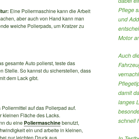
dabei ei
Pflege s
tur:
Eine Poliermaschine kann die Arbeit
 machen, aber auch von Hand kann man
und Addi
ende weiche Polierpads, um Kratzer zu
entsche
Motor a
Auch di
s gesamte Auto polierst, teste das
Fahrzeug
en Stelle. So kannst du sicherstellen, dass
vernachl
it dem Lack gibt.
Pflegeti
damit da
langes L
 Poliermittel auf das Polierpad auf.
besonder
er kleinen Fläche des Lacks.
schnell 
nn du eine
Poliermaschine
benutzt,
hwindigkeit ein und arbeite in kleinen,
ei nur leichten Druck aus.
In
Testb