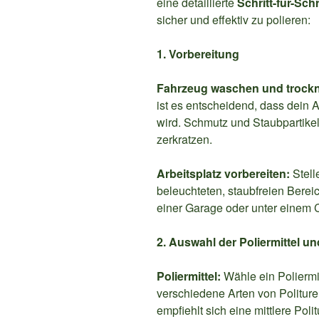
eine detaillierte
Schritt-für-Sch
sicher und effektiv zu polieren:
1. Vorbereitung
Fahrzeug waschen und trock
ist es entscheidend, dass dein
wird. Schmutz und Staubpartike
zerkratzen.
Arbeitsplatz vorbereiten:
Stell
beleuchteten, staubfreien Bereich
einer Garage oder unter einem 
2. Auswahl der Poliermittel u
Poliermittel:
Wähle ein Poliermi
verschiedene Arten von Polituren
empfiehlt sich eine mittlere Polit