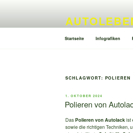
Zum
Inhalt
AUTOLEBEN
springen
[Lebensdauer] [Additive] [Produk
Startseite
Infografiken
SCHLAGWORT:
POLIEREN
VERÖFFENTLICHT
1. OKTOBER 2024
AM
Polieren von Autolack
Das
Polieren von Autolack
ist
sowie die richtigen Techniken, 