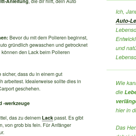
ritt-Anleitung
, die dir hilft, dein Auto
Ich, Jan
Auto-L
Lebensd
nen:
Bevor du mit dem Polieren beginnst,
Entwickl
 Auto gründlich gewaschen und getrocknet
und natü
l können den Lack beim Polieren
Lebensda
e sicher, dass du in einem gut
 arbeitest. Idealerweise sollte dies in
Wie kann
Carport geschehen.
die
Lebe
verläng
nd -werkzeuge
hier in 
ttel, das zu deinem
Lack
passt. Es gibt
, von grob bis fein. Für Anfänger
Das Her
ur.