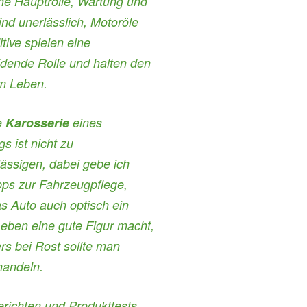
ne Hauptrolle, Wartung und
ind unerlässlich, Motoröle
tive spielen eine
idende Rolle und halten den
m Leben.
e
Karosserie
eines
s ist nicht zu
ässigen, dabei gebe ich
pps zur Fahrzeugpflege,
s Auto auch optisch ein
eben eine gute Figur macht,
s bei Rost sollte man
handeln.
erichten
und
Produkttests