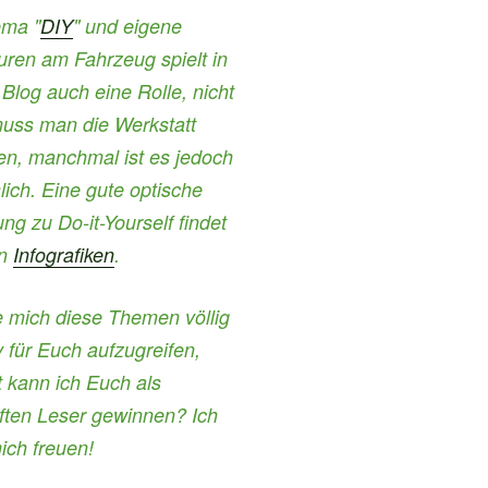
ma "
DIY
" und eigene
ren am Fahrzeug spielt in
log auch eine Rolle, nicht
uss man die Werkstatt
en, manchmal ist es jedoch
lich. Eine gute optische
ung zu Do-it-Yourself findet
en
Infografiken
.
e mich diese Themen völlig
v für Euch aufzugreifen,
ht kann ich Euch als
ften Leser gewinnen? Ich
ich freuen!