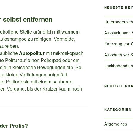
NEUESTE BE
 selbst entfernen
Unterbodenschu
etroffene Stelle gründlich mit warmem
Autolack nach 
utoshampoo zu reinigen. Vermeide,
Fahrzeug vor W
zureiben.
lsübliche
Autopolitur
mit mikroskopisch
Autodach vor S
ie Politur auf einen Polierpad oder ein
Lackbehandlung
 sie in kreisenden Bewegungen ein. So
nd kleine Vertiefungen aufgefüllt.
e Politurreste mit einem sauberen
NEUESTE KO
den Vorgang, bis der Kratzer kaum noch
KATEGORIEN
Allgemeines
oder Profis?