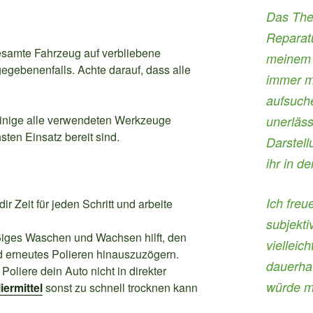
Das The
Reparatu
samte Fahrzeug auf verbliebene
meinem B
gegebenenfalls. Achte darauf, dass alle
immer m
aufsuch
nige alle verwendeten Werkzeuge
unerläss
sten Einsatz bereit sind.
Darstell
ihr in d
Ich freu
r Zeit für jeden Schritt und arbeite
subjekti
ges Waschen und Wachsen hilft, den
vielleic
d erneutes Polieren hinauszuzögern.
dauerha
oliere dein Auto nicht in direkter
würde m
iermittel
sonst zu schnell trocknen kann