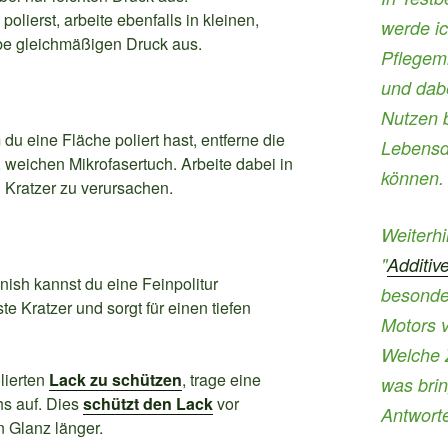
lierst, arbeite ebenfalls in kleinen,
werde ic
e gleichmäßigen Druck aus.
Pflegemi
und dabe
Nutzen b
du eine Fläche poliert hast, entferne die
Lebensd
, weichen Mikrofasertuch. Arbeite dabei in
können.
 Kratzer zu verursachen.
Weiterh
"
Additiv
nish kannst du eine Feinpolitur
besonder
te Kratzer und sorgt für einen tiefen
Motors 
Welche 
lierten
Lack zu schützen
, trage eine
was bri
s auf. Dies
schützt den Lack
vor
Antworte
n Glanz länger.